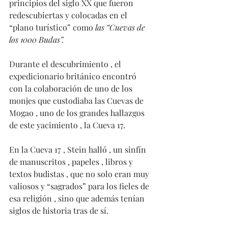
principios del siglo XX que fueron  
redescubiertas y colocadas en el 
“plano turístico” como 
las “Cuevas de 
los 1000 Budas”.
Durante el descubrimiento , el 
expedicionario británico encontró 
con la colaboración de uno de los 
monjes que custodiaba las Cuevas de 
Mogao , uno de los grandes hallazgos 
de este yacimiento , la Cueva 17.
En la Cueva 17 , Stein halló , un sinfín 
de manuscritos , papeles , libros y 
textos budistas , que no solo eran muy 
valiosos y “sagrados” para los fieles de 
esa religión , sino que además tenían 
siglos de historia tras de sí.