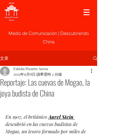
Medio de Comunicación | Descubriendo
China
文章
Fabián Pizarro Arcos
2021年11月8日
讀畢需時 2 分鐘
Reportaje: Las cuevas de Mogao, la
joya budista de China
En 1907, el británico 
Aurel Stein 
descubrió en las cuevas budistas de 
Mogao, un tesoro formado por miles de 