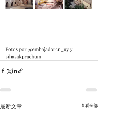
Fotos por @embajadorcn_uy y 
sihasakprachum
最新文章
查看全部