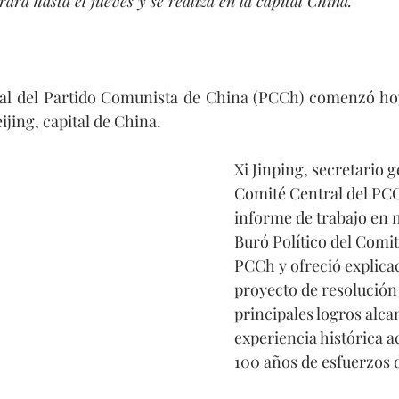
ará hasta el jueves y se realiza en la capital China.
al del Partido Comunista de China (PCCh) comenzó hoy 
ijing, capital de China.
Xi Jinping, secretario g
Comité Central del PCC
informe de trabajo en 
Buró Político del Comit
PCCh y ofreció explica
proyecto de resolución 
principales logros alca
experiencia histórica 
100 años de esfuerzos d