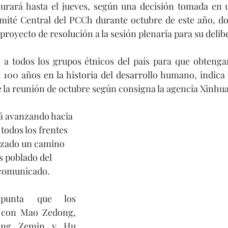
durará hasta el jueves, según una decisión tomada en u
omité Central del PCCh durante octubre de este año, do
proyecto de resolución a la sesión plenaria para su delib
 a todos los grupos étnicos del país para que obtengan
s 100 años en la historia del desarrollo humano, indic
 la reunión de octubre según consigna la agencia Xinhua
á avanzando hacia 
todos los frentes 
razado un camino 
s poblado del 
 comunicado.
punta que los 
 con Mao Zedong, 
iang Zemin y Hu 