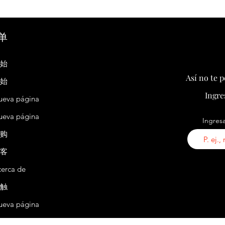
acercamiento entre China y América
tren p
Latina
单
开始
Así no te 
开始
Ingre
ueva página
ueva página
Ingresa
认购
播客
erca de
接触
ueva página