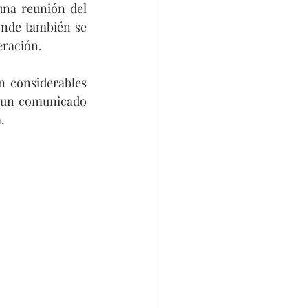
na reunión del 
nde también se 
eración.
 considerables 
a un comunicado 
.