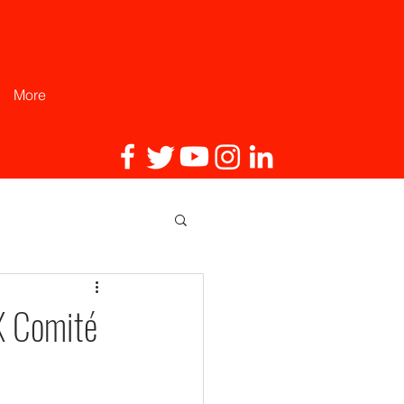
More
IX Comité