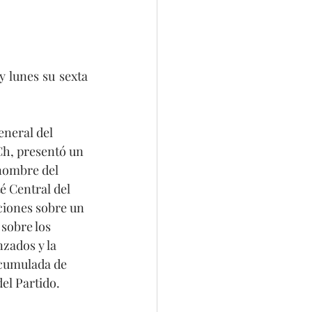
lunes su sexta 
eneral del 
h, presentó un 
nombre del 
é Central del 
ciones sobre un 
sobre los 
nzados y la 
acumulada de 
el Partido.