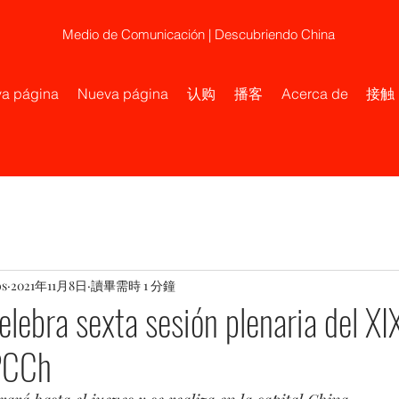
Medio de Comunicación | Descubriendo China
a página
Nueva página
认购
播客
Acerca de
接触
os
2021年11月8日
讀畢需時 1 分鐘
celebra sexta sesión plenaria del X
 PCCh