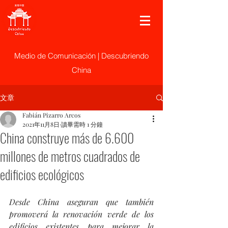
Medio de Comunicación | Descubriendo
China
文章
Fabián Pizarro Arcos
2021年11月8日
讀畢需時 1 分鐘
China construye más de 6.600
millones de metros cuadrados de
edificios ecológicos
Desde China aseguran que también 
promoverá la renovación verde de los 
edificios existentes para mejorar la 