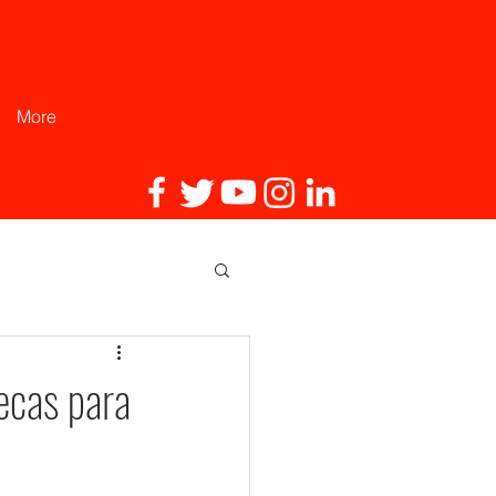
More
ecas para