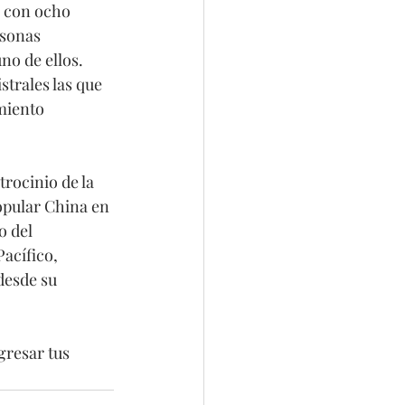
a con ocho 
rsonas 
no de ellos. 
trales las que 
miento 
rocinio de la 
opular China en 
o del 
acífico, 
desde su 
gresar tus 