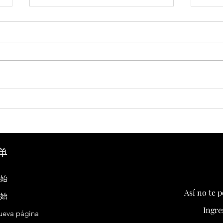
El intercambio cultural como forma de
China 
acercamiento entre China y América
tren p
Latina
单
开始
Así no te 
开始
Ingre
ueva página