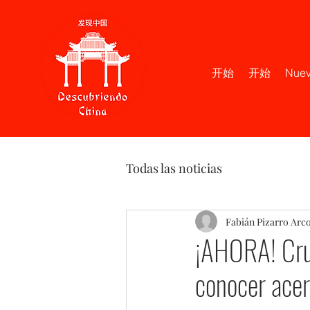
开始
开始
Nuev
Todas las noticias
Fabián Pizarro Arc
¡AHORA! Cruz
conocer acer