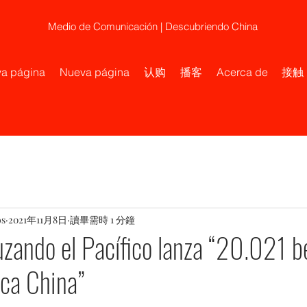
Medio de Comunicación | Descubriendo China
a página
Nueva página
认购
播客
Acerca de
接触
os
2021年11月8日
讀畢需時 1 分鐘
ando el Pacífico lanza “20.021 b
ca China”