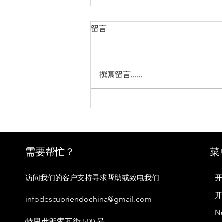
留言
撰寫留言......
热烈庆祝中华人民共和国成立
73年
需要帮忙？
菜
访问我们的
客户支持
寻求帮助或致电我们
infodescubriendochina@gmail.com
N
特里弗朗索瓦街 500 号